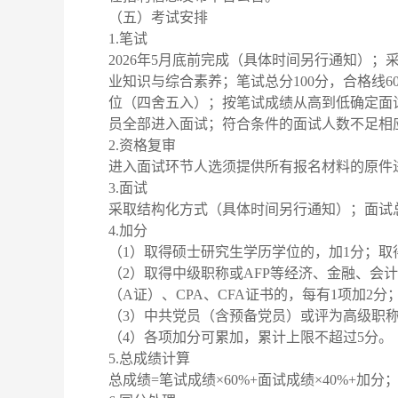
（五）考试安排
1.笔试
2026年5月底前完成（具体时间另行通知）
业知识与综合素养；笔试总分100分，合格线
位（四舍五入）；按笔试成绩从高到低确定面
员全部进入面试；符合条件的面试人数不足相
2.资格复审
进入面试环节人选须提供所有报名材料的原件
3.面试
采取结构化方式（具体时间另行通知）；面试总
4.加分
（1）取得硕士研究生学历学位的，加1分；取
（2）取得中级职称或AFP等经济、金融、会
（A证）、CPA、CFA证书的，每有1项加2分
（3）中共党员（含预备党员）或评为高级职称
（4）各项加分可累加，累计上限不超过5分。
5.总成绩计算
总成绩=笔试成绩×60%+面试成绩×40%+