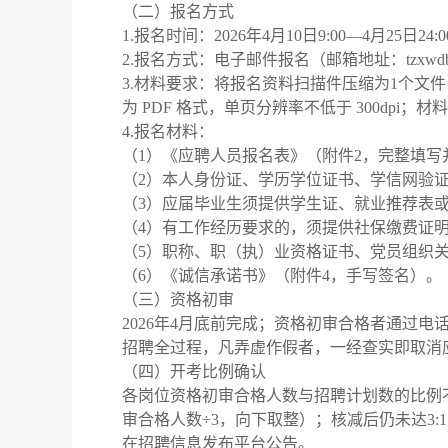
（二）报名方式
1.报名时间：2026年4月10日9:00—4月25日24:
2.报名方式：电子邮件报名（邮箱地址：tzxwdb
3.材料要求：将报名资料扫描件压缩为1个文
为 PDF 格式，单页分辨率不低于 300dp
4.报名材料：
（1）《应聘人员报名表》（附件2，完整填写
（2）本人身份证、学历学位证书、学信网验
（3）应届毕业生须提供学生证、就业推荐表
（4）有工作经历要求的，须提供社保缴费证
（5）职称、职（执）业资格证书、党员组织
（6）《诚信承诺书》（附件4，手写签名）。
（三）资格初审
2026年4月底前完成；资格初审合格者通过
招聘全过程，凡弄虚作假者，一经查实即取消
（四）开考比例确认
各岗位资格初审合格人数与招聘计划数的比例不低
审合格人数÷3，向下取整）；核减后仍未达3
在招聘信息发布平台公告。