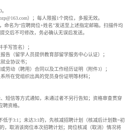
00。
zp@163.com）；每人限报1个岗位，多报无效。
件，命名为“应聘岗位+姓名”发送至上述指定邮箱。扫描件均
i；材料提交后不可修改，务必确认无误后发送。
并手写签名）；
证报告（留学人员提供教育部留学服务中心认证）；
或就业协议书；
明或劳动（聘用）合同以及工作经历证明（附件3）；
关系所在党组织出具的党员身份证明等材料；
电话、短信等方式通知，未通过者不另行告知；资格审查贯穿
应聘资格。
于3:1；未达3:1的，先核减招聘计划（核减后计划数=初
:1的，取消该岗位本次招聘计划；岗位核减（取消）情况将