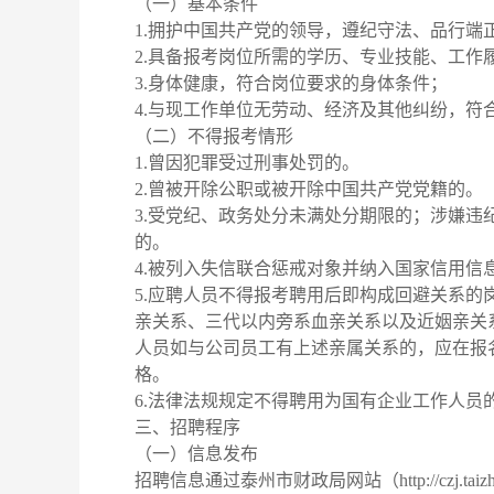
（一）基本条件
1.拥护中国共产党的领导，遵纪守法、品行端
2.具备报考岗位所需的学历、专业技能、工作
3.身体健康，符合岗位要求的身体条件；
4.与现工作单位无劳动、经济及其他纠纷，符
（二）不得报考情形
1.曾因犯罪受过刑事处罚的。
2.曾被开除公职或被开除中国共产党党籍的。
3.受党纪、政务处分未满处分期限的；涉嫌
的。
4.被列入失信联合惩戒对象并纳入国家信用信
5.应聘人员不得报考聘用后即构成回避关系
亲关系、三代以内旁系血亲关系以及近姻亲关
人员如与公司员工有上述亲属关系的，应在报
格。
6.法律法规规定不得聘用为国有企业工作人员
三、招聘程序
（一）信息发布
招聘信息通过泰州市财政局网站（http://czj.ta