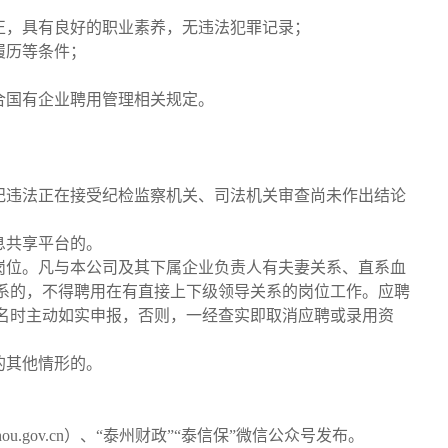
正，具有良好的职业素养，无违法犯罪记录；
履历等条件；
合国有企业聘用管理相关规定。
违纪违法正在接受纪检监察机关、司法机关审查尚未作出结论
息共享平台的。
的岗位。凡与本公司及其下属企业负责人有夫妻关系、直系血
系的，不得聘用在有直接上下级领导关系的岗位工作。应聘
名时主动如实申报，否则，一经查实即取消应聘或录用资
的其他情形的。
izhou.gov.cn）、“泰州财政”“泰信保”微信公众号发布。