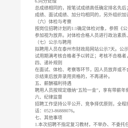
6.同分处理
总成绩相同的，按笔试成绩高低确定排名先后
成绩、面试成绩、加分均相同的，另外组织加
（六）体检与考察
按岗位招聘计划的1:1确定体检对象，参照《
参加视为放弃。对体检合格人员进行政治素质
（七）公示与聘用
拟聘用人员在泰州市财政局网站公示7天。公
试用期满考核合格者予以转正；考核不合格者
四、递补规则
在面试、体检、考察等环节，因人员放弃或不
示结束后放弃录用资格的，不再递补。
五、薪酬福利待遇
聘用人员按规定缴纳“五险一金”，享有带薪
六、纪律监督
招聘工作坚持公平公开、竞争择优原则，全程
话：0523-86888076。
七、其他事项
1.本次招聘不指定复习教材，不举办、不委托